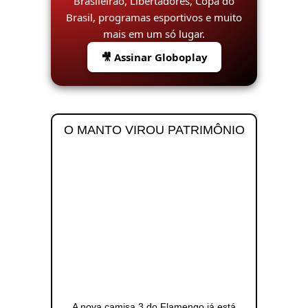
Brasileirão, Libertadores, Copa do
Brasil, programas esportivos e muito
mais em um só lugar.
🎥 Assinar Globoplay
O MANTO VIROU PATRIMÔNIO
A nova camisa 3 do Flamengo já está