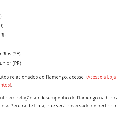
)
O)
RJ)
o Rios (SE)
Junior (PR)
utos relacionados ao Flamengo, acesse
+Acesse a Loja
ontos!
.
, tanto em relação ao desempenho do Flamengo na busca
 Jose Pereira de Lima, que será observado de perto por