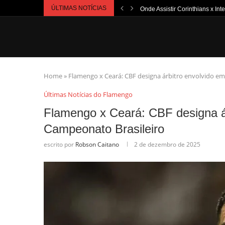
ÚLTIMAS NOTÍCIAS
Onde Assistir Corinthians x Int
Home
»
Flamengo x Ceará: CBF designa árbitro envolvido em
Últimas Notícias do Flamengo
Flamengo x Ceará: CBF designa ár
Campeonato Brasileiro
escrito por
Robson Caitano
2 de dezembro de 2025