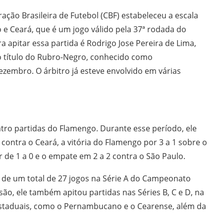
ração Brasileira de Futebol (CBF) estabeleceu a escala
e Ceará, que é um jogo válido pela 37ª rodada do
 apitar essa partida é Rodrigo Jose Pereira de Lima,
o título do Rubro-Negro, conhecido como
ezembro. O árbitro já esteve envolvido em várias
tro partidas do Flamengo. Durante esse período, ele
contra o Ceará, a vitória do Flamengo por 3 a 1 sobre o
r de 1 a 0 e o empate em 2 a 2 contra o São Paulo.
te de um total de 27 jogos na Série A do Campeonato
são, ele também apitou partidas nas Séries B, C e D, na
staduais, como o Pernambucano e o Cearense, além da