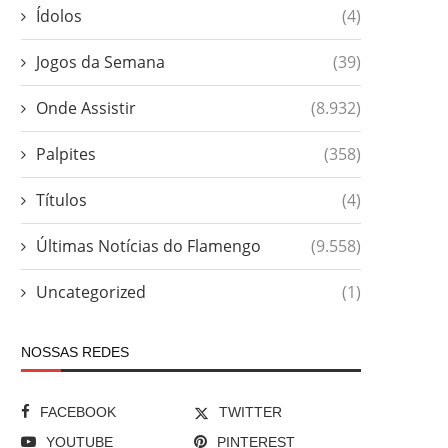
Ídolos
(4)
Jogos da Semana
(39)
Onde Assistir
(8.932)
Palpites
(358)
Títulos
(4)
Últimas Notícias do Flamengo
(9.558)
Uncategorized
(1)
NOSSAS REDES
FACEBOOK
TWITTER
YOUTUBE
PINTEREST