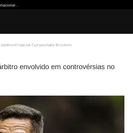
ernacional: Jogo às 20h...
 controvérsias no Campeonato Brasileiro
HOME
NOTÍCIAS
JOGOS DA SEMANA
TÍTULOS
CANT
bitro envolvido em controvérsias no