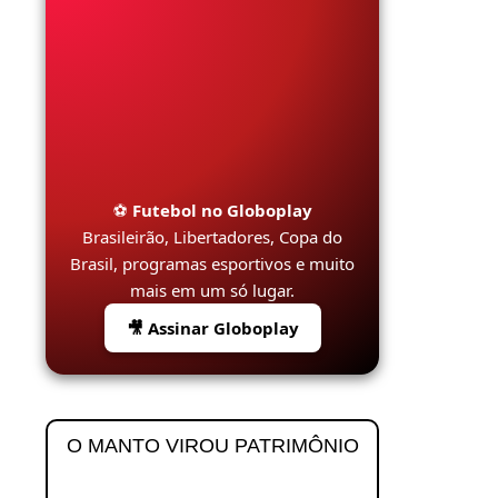
⚽
Futebol no Globoplay
Brasileirão, Libertadores, Copa do
Brasil, programas esportivos e muito
mais em um só lugar.
🎥 Assinar Globoplay
O MANTO VIROU PATRIMÔNIO