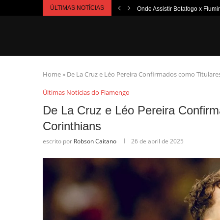
ÚLTIMAS NOTÍCIAS
Onde Assistir Botafogo x Flumi
Home
»
De La Cruz e Léo Pereira Confirmados como Titulares
Últimas Notícias do Flamengo
De La Cruz e Léo Pereira Confirm
Corinthians
escrito por
Robson Caitano
26 de abril de 2025