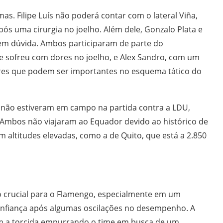
as. Filipe Luís não poderá contar com o lateral Viña,
ós uma cirurgia no joelho. Além dele, Gonzalo Plata e
 em dúvida. Ambos participaram de parte do
que sofreu com dores no joelho, e Alex Sandro, com um
res que podem ser importantes no esquema tático do
m não estiveram em campo na partida contra a LDU,
. Ambos não viajaram ao Equador devido ao histórico de
 altitudes elevadas, como a de Quito, que está a 2.850
o crucial para o Flamengo, especialmente em um
nfiança após algumas oscilações no desempenho. A
om a torcida empurrando o time em busca de um