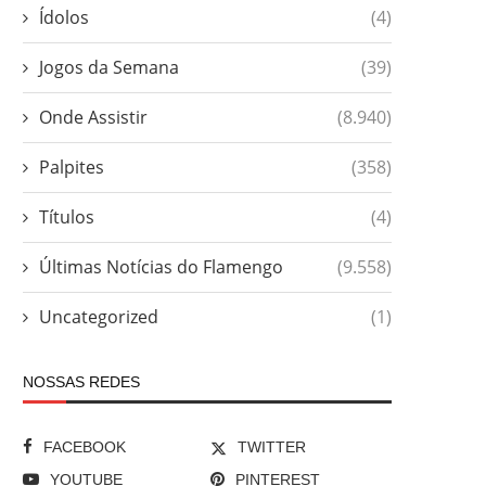
Ídolos
(4)
Jogos da Semana
(39)
Onde Assistir
(8.940)
Palpites
(358)
Títulos
(4)
Últimas Notícias do Flamengo
(9.558)
Uncategorized
(1)
NOSSAS REDES
FACEBOOK
TWITTER
YOUTUBE
PINTEREST