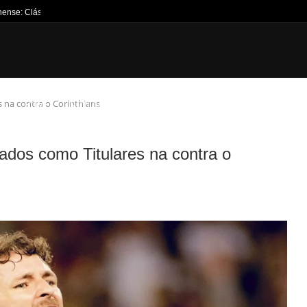
nense: Clássico Vovô no...
 na contra o Corinthians
HOME
NOTÍCIAS
JOGOS DA SEMANA
TÍTULOS
CANT
ados como Titulares na contra o