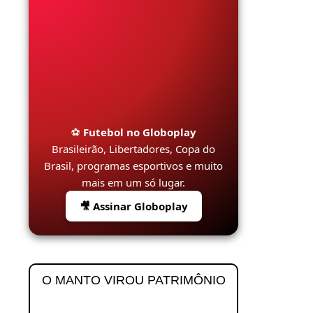
⚽
Futebol no Globoplay
Brasileirão, Libertadores, Copa do
Brasil, programas esportivos e muito
mais em um só lugar.
🎥 Assinar Globoplay
O MANTO VIROU PATRIMÔNIO