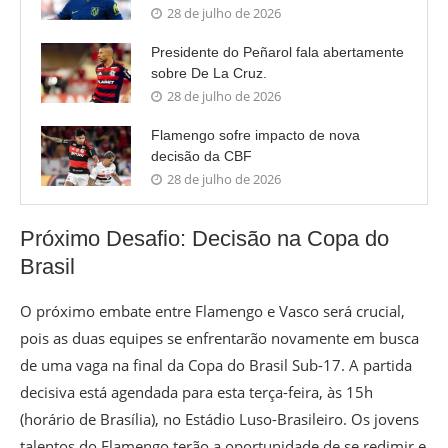
28 de julho de 2026
Presidente do Peñarol fala abertamente
sobre De La Cruz.
28 de julho de 2026
Flamengo sofre impacto de nova
decisão da CBF
28 de julho de 2026
Próximo Desafio: Decisão na Copa do
Brasil
O próximo embate entre Flamengo e Vasco será crucial,
pois as duas equipes se enfrentarão novamente em busca
de uma vaga na final da Copa do Brasil Sub-17. A partida
decisiva está agendada para esta terça-feira, às 15h
(horário de Brasília), no Estádio Luso-Brasileiro. Os jovens
talentos do Flamengo terão a oportunidade de se redimir e