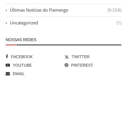
Últimas Notícias do Flamengo
(9.558)
Uncategorized
(1)
NOSSAS REDES
FACEBOOK
TWITTER
YOUTUBE
PINTEREST
EMAIL