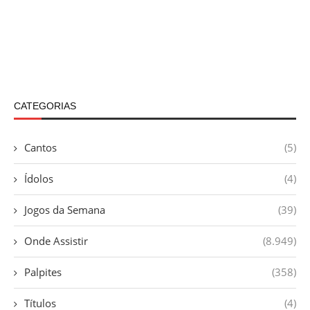
CATEGORIAS
Cantos
(5)
Ídolos
(4)
Jogos da Semana
(39)
Onde Assistir
(8.949)
Palpites
(358)
Títulos
(4)