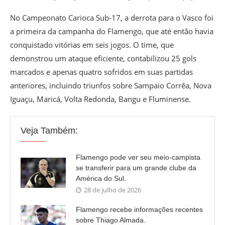
No Campeonato Carioca Sub-17, a derrota para o Vasco foi
a primeira da campanha do Flamengo, que até então havia
conquistado vitórias em seis jogos. O time, que
demonstrou um ataque eficiente, contabilizou 25 gols
marcados e apenas quatro sofridos em suas partidas
anteriores, incluindo triunfos sobre Sampaio Corrêa, Nova
Iguaçu, Maricá, Volta Redonda, Bangu e Fluminense.
Veja Também:
Flamengo pode ver seu meio-campista
se transferir para um grande clube da
América do Sul.
28 de julho de 2026
Flamengo recebe informações recentes
sobre Thiago Almada.