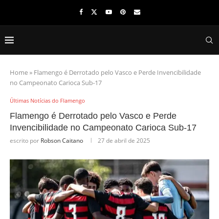
Home
»
Flamengo é Derrotado pelo Vasco e Perde Invencibilidade
no Campeonato Carioca Sub-17
Últimas Notícias do Flamengo
Flamengo é Derrotado pelo Vasco e Perde
Invencibilidade no Campeonato Carioca Sub-17
escrito por
Robson Caitano
27 de abril de 2025