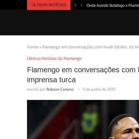
ÚLTIMAS NOTÍCIAS
Onde Assistir Botafogo x Flumi
Home
»
Flamengo em conversações com Noah Okafor, do Mi
Últimas Notícias do Flamengo
Flamengo em conversações com N
imprensa turca
escrito por
Robson Caitano
9 de junho de 2025