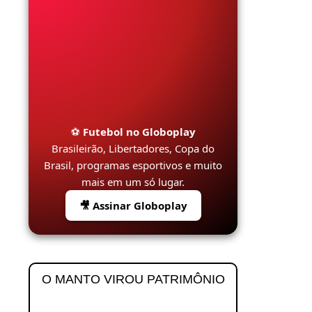
⚽
Futebol no Globoplay
Brasileirão, Libertadores, Copa do
Brasil, programas esportivos e muito
mais em um só lugar.
🎥 Assinar Globoplay
O MANTO VIROU PATRIMÔNIO