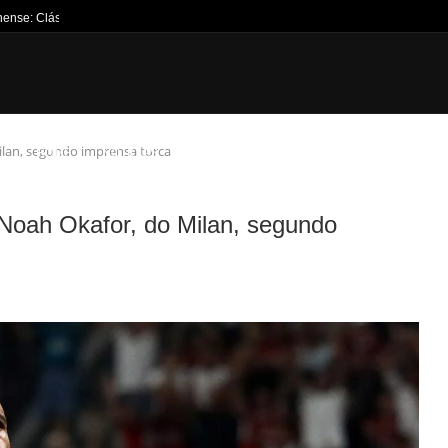
nense: Clássico Vovô no...
lan, segundo imprensa turca
HOME
NOTÍCIAS
JOGOS DA SEMANA
TÍTULOS
CANT
oah Okafor, do Milan, segundo