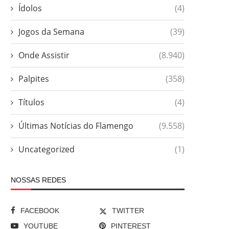
Ídolos
(4)
Jogos da Semana
(39)
Onde Assistir
(8.940)
Palpites
(358)
Títulos
(4)
Últimas Notícias do Flamengo
(9.558)
Uncategorized
(1)
NOSSAS REDES
FACEBOOK
TWITTER
YOUTUBE
PINTEREST