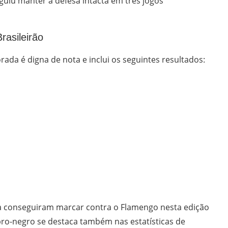
uiu manter a defesa intacta em três jogos
rasileirão
ada é digna de nota e inclui os seguintes resultados:
ria conseguiram marcar contra o Flamengo nesta edição
bro-negro se destaca também nas estatísticas de