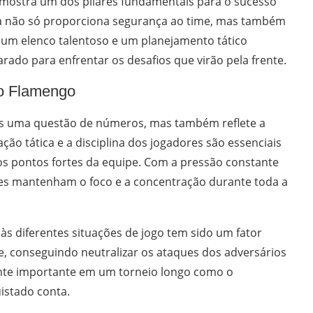
mostra um dos pilares fundamentais para o sucesso
a não só proporciona segurança ao time, mas também
m um elenco talentoso e um planejamento tático
rado para enfrentar os desafios que virão pela frente.
o Flamengo
nas uma questão de números, mas também reflete a
zação tática e a disciplina dos jogadores são essenciais
os pontos fortes da equipe. Com a pressão constante
res mantenham o foco e a concentração durante toda a
às diferentes situações de jogo tem sido um fator
e, conseguindo neutralizar os ataques dos adversários
ente importante em um torneio longo como o
istado conta.