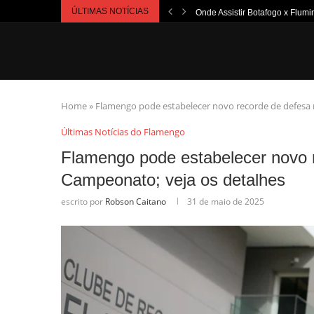
ÚLTIMAS NOTÍCIAS
Onde Assistir Botafogo x Flumi
Home
»
Flamengo pode estabelecer novo recorde de defesa n
Últimas Notícias do Flamengo
Flamengo pode estabelecer novo r
Campeonato; veja os detalhes
escrito por
Robson Caitano
31 de maio de 2025