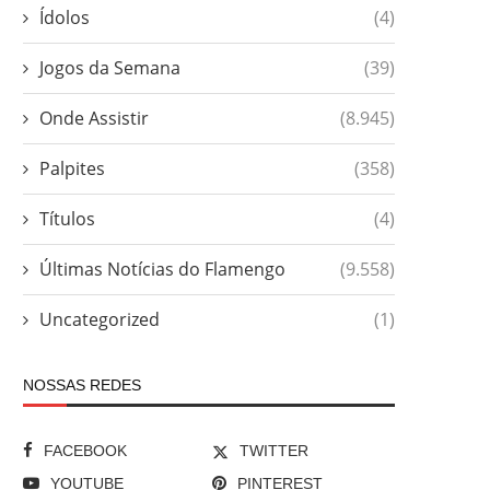
Ídolos
(4)
Jogos da Semana
(39)
Onde Assistir
(8.945)
Palpites
(358)
Títulos
(4)
Últimas Notícias do Flamengo
(9.558)
Uncategorized
(1)
NOSSAS REDES
FACEBOOK
TWITTER
YOUTUBE
PINTEREST