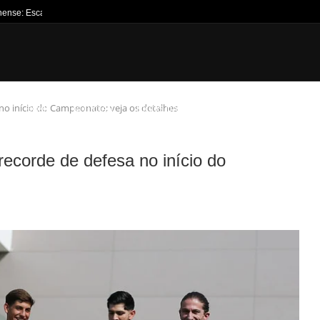
nense: Escalações e Arbitragem...
o início do Campeonato; veja os detalhes
HOME
NOTÍCIAS
JOGOS DA SEMANA
TÍTULOS
CANT
ecorde de defesa no início do