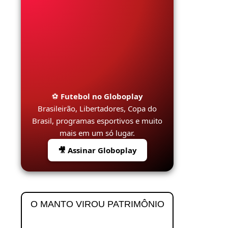
⚽
Futebol no Globoplay
Brasileirão, Libertadores, Copa do
Brasil, programas esportivos e muito
mais em um só lugar.
🎥 Assinar Globoplay
O MANTO VIROU PATRIMÔNIO