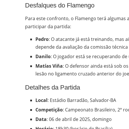
Desfalques do Flamengo
Para este confronto, o Flamengo terá algumas a
participar da partida:
Pedro
: O atacante já está treinando, mas 
depende da avaliação da comissão técnica 
Danilo
: O jogador está se recuperando de 
Matías Viña
: O defensor ainda está sob 
lesão no ligamento cruzado anterior do joel
Detalhes da Partida
Local
: Estádio Barradão, Salvador-BA
Competição
: Campeonato Brasileiro, 2ª r
Data
: 06 de abril de 2025, domingo
Horário
: 18h30 (horário de Brasília)