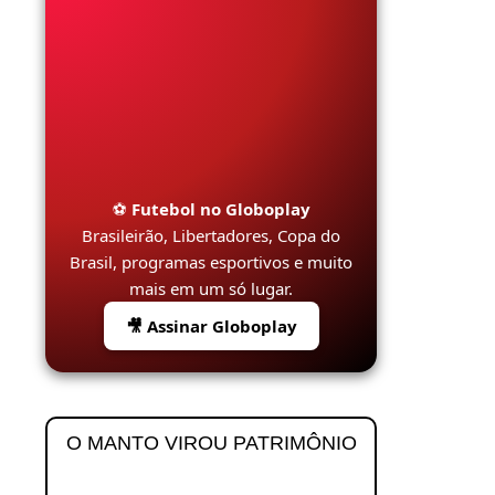
⚽
Futebol no Globoplay
Brasileirão, Libertadores, Copa do
Brasil, programas esportivos e muito
mais em um só lugar.
🎥 Assinar Globoplay
O MANTO VIROU PATRIMÔNIO