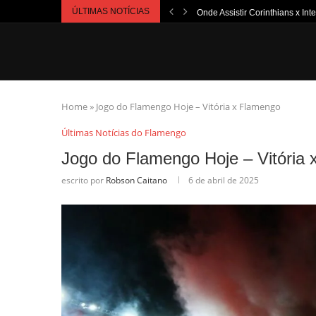
ÚLTIMAS NOTÍCIAS
Onde Assistir Corinthians x Int
Home
»
Jogo do Flamengo Hoje – Vitória x Flamengo
Últimas Notícias do Flamengo
Jogo do Flamengo Hoje – Vitória
escrito por
Robson Caitano
6 de abril de 2025