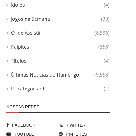
Ídolos
(4)
Jogos da Semana
(39)
Onde Assistir
(8.936)
Palpites
(358)
Títulos
(4)
Últimas Notícias do Flamengo
(9.558)
Uncategorized
(1)
NOSSAS REDES
FACEBOOK
TWITTER
YOUTUBE
PINTEREST