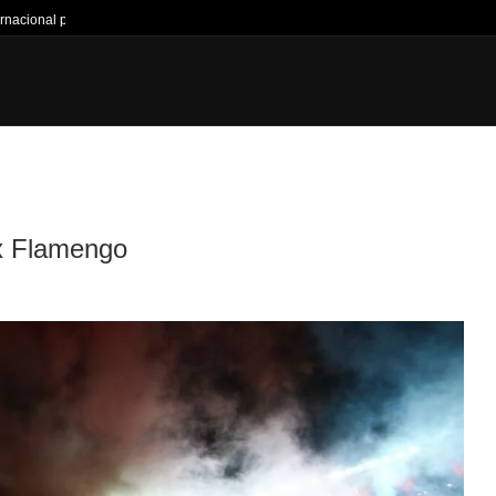
ernacional pela Copa do...
HOME
NOTÍCIAS
JOGOS DA SEMANA
TÍTULOS
CANT
 x Flamengo