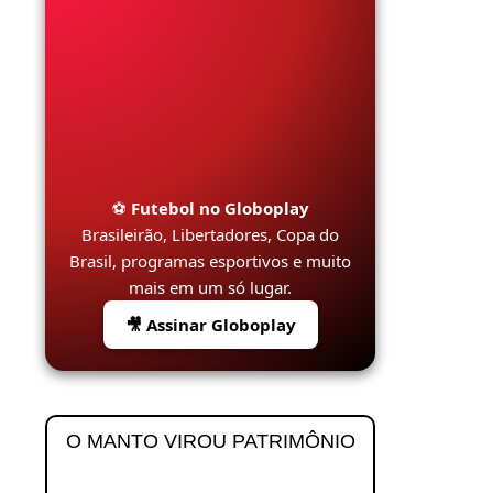
⚽
Futebol no Globoplay
Brasileirão, Libertadores, Copa do
Brasil, programas esportivos e muito
mais em um só lugar.
🎥 Assinar Globoplay
O MANTO VIROU PATRIMÔNIO