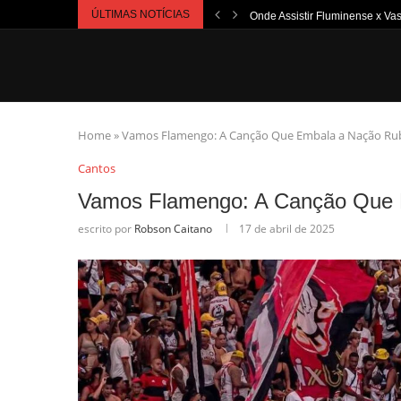
ÚLTIMAS NOTÍCIAS
Onde Assistir Fluminense x Vas
Home
»
Vamos Flamengo: A Canção Que Embala a Nação Ru
Cantos
Vamos Flamengo: A Canção Que 
escrito por
Robson Caitano
17 de abril de 2025