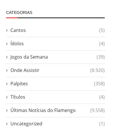
CATEGORIAS
Cantos
(5)
Ídolos
(4)
Jogos da Semana
(39)
Onde Assistir
(8.920)
Palpites
(358)
Títulos
(4)
Últimas Notícias do Flamengo
(9.558)
Uncategorized
(1)