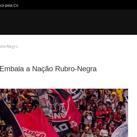
co pela Copa do...
bro-Negra
HOME
NOTÍCIAS
JOGOS DA SEMANA
TÍTULOS
CANT
Embala a Nação Rubro-Negra