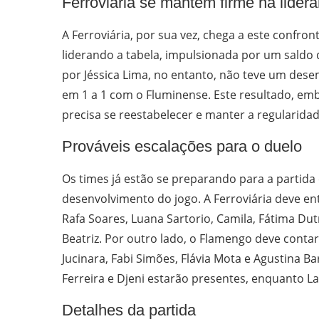
Ferroviária se mantém firme na lider
A Ferroviária, por sua vez, chega a este confr
liderando a tabela, impulsionada por um saldo
por Jéssica Lima, no entanto, não teve um de
em 1 a 1 com o Fluminense. Este resultado, emb
precisa se reestabelecer e manter a regularida
Prováveis escalações para o duelo
Os times já estão se preparando para a partida 
desenvolvimento do jogo. A Ferroviária deve 
Rafa Soares, Luana Sartorio, Camila, Fátima Dutra
Beatriz. Por outro lado, o Flamengo deve contar 
Jucinara, Fabi Simões, Flávia Mota e Agustina B
Ferreira e Djeni estarão presentes, enquanto La
Detalhes da partida