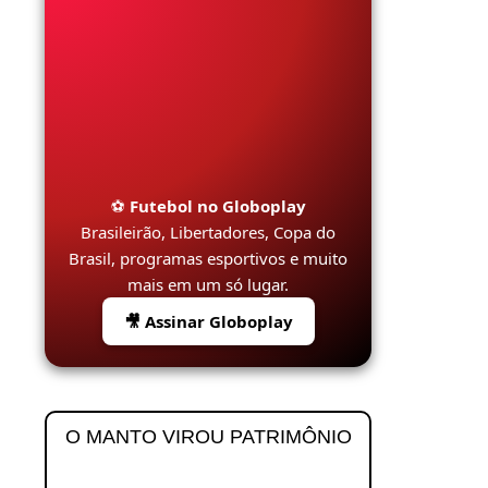
⚽
Futebol no Globoplay
Brasileirão, Libertadores, Copa do
Brasil, programas esportivos e muito
mais em um só lugar.
🎥 Assinar Globoplay
O MANTO VIROU PATRIMÔNIO