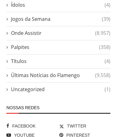
Ídolos
(4)
Jogos da Semana
(39)
Onde Assistir
(8.957)
Palpites
(358)
Títulos
(4)
Últimas Notícias do Flamengo
(9.558)
Uncategorized
(1)
NOSSAS REDES
FACEBOOK
TWITTER
YOUTUBE
PINTEREST