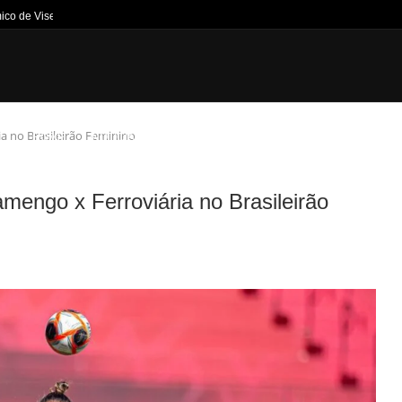
ico de Viseu: Escalações...
ia no Brasileirão Feminino
HOME
NOTÍCIAS
JOGOS DA SEMANA
TÍTULOS
CANT
amengo x Ferroviária no Brasileirão