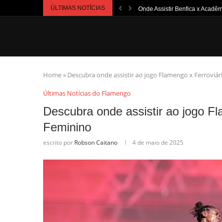
ÚLTIMAS NOTÍCIAS
Onde Assistir Benfica x Acadêm
Home
»
Descubra onde assistir ao jogo Flamengo x Ferroviár
Últimas Notícias do Flamengo
Descubra onde assistir ao jogo Fl
Feminino
escrito por
Robson Caitano
4 de maio de 2025